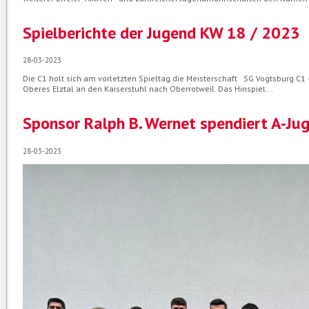
Spielberichte der Jugend KW 18 / 2023
28-03-2023
Die C1 holt sich am vorletzten Spieltag die Meisterschaft SG Vogtsburg C1 
Oberes Elztal an den Kaiserstuhl nach Oberrotweil. Das Hinspiel...
Sponsor Ralph B. Wernet spendiert A-Ju
28-03-2023