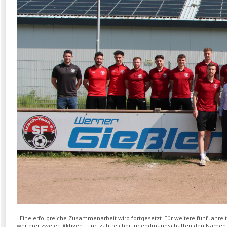
Eine erfolgreiche Zusammenarbeit wird fortgesetzt. Für weitere fünf Jahre t
weiterer zweier Aktiven- und zahlreicher Jugendmannschaften den Namen „W